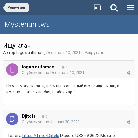
Рекрутинг
Mysterium.ws
Ищу клан
Автор
logos arithmos.
,
December 10, 2021
в
Рекрутинг
logos arithmos.
0
Опубликовано
December 10, 2021
Ну что могу сказать, не сильно опытный игрок ищет клан, а
именно Я. Связь любая, любой чар
:)
Djitols
0
Опубликовано
January 30, 2023
Телега
https://t.me/Djitols
Discord USSR#0622 Можно