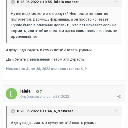
В 28.06.2022 в 10:55,
lalala
сказал:
Ну вы ведь можете его вернуть? Немножко не приятно
получается, фармишь фармиишь, а он просто исчезает..
Нужно было в описание добавить, что пет исчезает если не
кормить, или чтоб автоматом адена снималась, это ведь не
временный пет
Адену надо кидать в сумку пета! И юзать руками!
Да и бегать с вызванным петом это дурасть.
Изменено
June 28, 2022
пользователем 6_9
lalala
7
Опубликовано
June 28, 2022
В 28.06.2022 в 11:46,
6_9
сказал:
Адену надо кидать в сумку пета! И юзать руками!