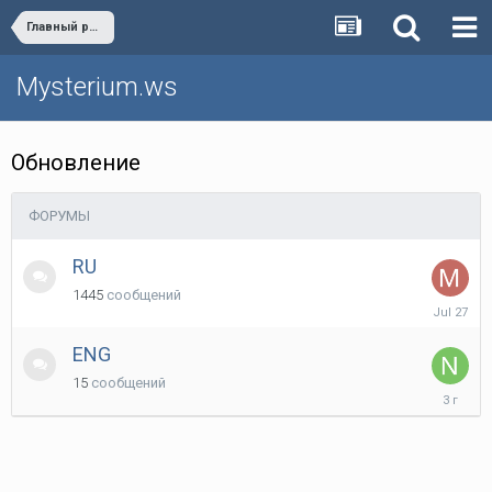
Главный раздел
Mysterium.ws
Обновление
ФОРУМЫ
RU
1445
сообщений
July
27
ENG
15
сообщений
May
5,
2023