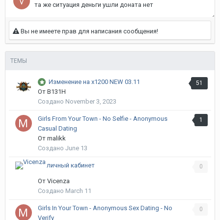
та же ситуация деньги ушли доната нет
Вы не имеете прав для написания сообщения!
ТЕМЫ
Изменение на х1200 NEW 03.11
51
От
B131H
Создано
November 3, 2023
Girls From Your Town - No Selfie - Anonymous
1
Casual Dating
От
malikk
Создано
June 13
личный кабинет
0
От
Vicenza
Создано
March 11
Girls In Your Town - Anonymous Sex Dating - No
0
Verify