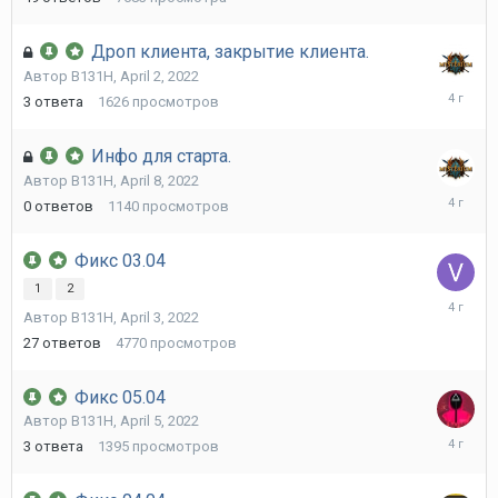
Дроп клиента, закрытие клиента.
Автор
B131H
,
April 2, 2022
April
3
ответа
1626
просмотров
8,
2022
Инфо для старта.
Автор
B131H
,
April 8, 2022
April
0
ответов
1140
просмотров
8,
2022
Фикс 03.04
1
2
April
Автор
B131H
,
April 3, 2022
5,
2022
27
ответов
4770
просмотров
Фикс 05.04
Автор
B131H
,
April 5, 2022
April
3
ответа
1395
просмотров
5,
2022