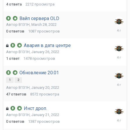
28,
4
ответа
2212
просмотра
2022
Вайп сервера OLD
Автор
B131H
,
March 28, 2022
March
0
ответов
1087
просмотров
28,
2022
Авария в дата центре
Автор
B131H
,
January 26, 2022
January
1
ответ
1478
просмотров
26,
2022
Обновление 20.01
1
2
January
Автор
B131H
,
January 20, 2022
21,
2022
47
ответов
8572
просмотра
Инст дроп.
Автор
B131H
,
January 21, 2022
January
0
ответов
1387
просмотров
21,
2022