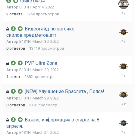
Фикс 04.04
Автор
B131H
,
April 4, 2022
April
2
ответа
1268
просмотров
5,
2022
Видеогайд по заточке
скилов,предметов,атт
March
Автор
B131H
,
March 30, 2022
30,
0
ответов
13419
просмотров
2022
PVP Ultra Zone
Автор
B131H
,
March 29, 2022
March
1
ответ
2682
просмотра
29,
2022
[NEW] Улучшение Браслета , Пояса!
Автор
B131H
,
March 29, 2022
March
0
ответов
3191
просмотр
29,
2022
Важно, информация о старте на 8
апреля.
March
Автор
B131H
,
March 24, 2022