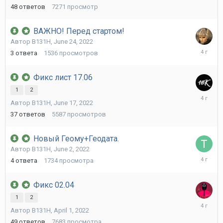
48
ответов
7271
просмотр
ВАЖНО! Перед стартом!
Автор
B131H
,
June 24, 2022
June
3
ответа
1536
просмотров
24,
2022
Фикс лист 17.06
1
2
June
Автор
B131H
,
June 17, 2022
20,
2022
37
ответов
5587
просмотров
Новый Геому+Геодата.
Автор
B131H
,
June 2, 2022
June
4
ответа
1734
просмотра
7,
2022
Фикс 02.04
1
2
April
Автор
B131H
,
April 1, 2022
27,
2022
49
ответов
7683
просмотра