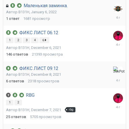
Маленькая заминка.
Автор
B131H
,
January 6, 2022
January
1
ответ
1681
просмотр
6,
2022
ФИКС ЛИСТ 06.12
1
2
3
4
6
Decembe
Автор
B131H
,
December 6, 2021
10,
2021
146
ответов
21393
просмотра
ФИКС ЛИСТ 09.12
Decembe
Автор
B131H
,
December 8, 2021
10,
6
ответов
2318
просмотров
2021
RBG
1
2
Decembe
Автор
B131H
,
December 7, 2021
rbg
8,
2021
25
ответов
5705
просмотров