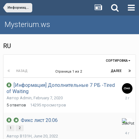
Информация о сервере
Mysterium.ws
RU
СОРТИРОВКА
НАЗАД
ДАЛЕЕ
Страница 1 из 2
[Информация] Дополнительные 7 РБ -Tired
of Waiting
August
Автор
Admin
,
February 7, 2020
10,
5
ответов
14295
просмотров
2023
Фикс лист 20.06
August
1
2
7,
Автор
B131H
,
June 20, 2022
2022