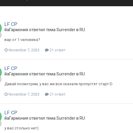
LF CP
йаГармония ответил тема Surrender в
RU
вар от 1 человека?
November 7, 2023
21 ответ
LF CP
йаГармония ответил тема Surrender в
RU
Давай посмотрим, у вас же все сказали пропустят старт:D
November 7, 2023
21 ответ
LF CP
йаГармония ответил тема Surrender в
RU
у вас столько нет)