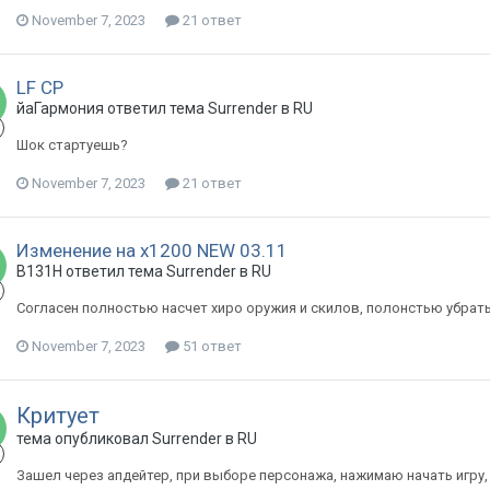
November 7, 2023
21 ответ
LF CP
йаГармония ответил тема Surrender в
RU
Шок стартуешь?
November 7, 2023
21 ответ
Изменение на х1200 NEW 03.11
B131H ответил тема Surrender в
RU
Согласен полностью насчет хиро оружия и скилов, полонстью убрать
November 7, 2023
51 ответ
Критует
тема опубликовал Surrender в
RU
Зашел через апдейтер, при выборе персонажа, нажимаю начать игру,