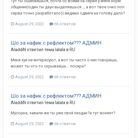
Тут ты ошибаешься, почти со всеми на серве у меня норм
общение)один ты даун выделяешься…, а вот твое очко пол
серва точно разработало)) видимо сдвиги на голову дало?
August 29, 2022
66 ответов
Шо за нафик с рефлектом??? АДМИН
AladdiN ответил тема lalala в
RU
Меня хуи не интересуют, а вот ты часто о них говоришь,
может ты что-то скрываешь… лосяра?
August 29, 2022
66 ответов
Шо за нафик с рефлектом??? АДМИН
AladdiN ответил тема lalala в
RU
Мусорка, завали же ты уже свой пиздак?и тут воняет?
August 29, 2022
66 ответов