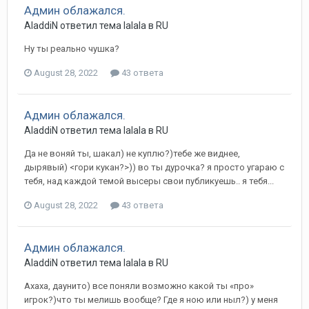
Админ облажался.
AladdiN ответил тема lalala в
RU
Ну ты реально чушка?
August 28, 2022
43 ответа
Админ облажался.
AladdiN ответил тема lalala в
RU
Да не воняй ты, шакал) не куплю?)тебе же виднее,
дырявый) <гори кукан?>)) во ты дурочка? я просто угараю с
тебя, над каждой темой высеры свои публикуешь.. я тебя...
August 28, 2022
43 ответа
Админ облажался.
AladdiN ответил тема lalala в
RU
Ахаха, даунито) все поняли возможно какой ты «про»
игрок?)что ты мелишь вообще? Где я ною или ныл?) у меня