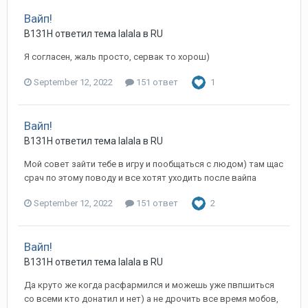
Вайп!
B131H ответил тема lalala в
RU
Я согласен, жаль просто, сервак то хорош)
September 12, 2022
151 ответ
1
Вайп!
B131H ответил тема lalala в
RU
Мой совет зайти тебе в игру и пообщаться с людом) там щас
срач по этому поводу и все хотят уходить после вайпа
September 12, 2022
151 ответ
2
Вайп!
B131H ответил тема lalala в
RU
Да круто же когда расфармился и можешь уже пвпшиться
со всеми кто донатил и нет) а не дрочить все время мобов,