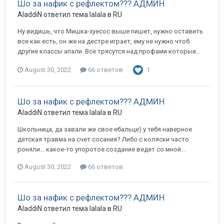
Шо за нафик с рефлектом??? АДМИН
AladdiN ответил тема lalala в
RU
Ну видишь, что Мишка-хуесос выше пишет, нужно оставить
все как есть, он же на дестре играет, ему не нужно чтоб
другие классы апали. Все трясутся над профами которые...
August 30, 2022
66 ответов
1
Шо за нафик с рефлектом??? АДМИН
AladdiN ответил тема lalala в
RU
Школьница, да завали же свое ебальце) у тебя наверное
детская травма на счет сосания? Либо с коляски часто
роняли… какое-то упоротое создание ведет со мной...
August 30, 2022
66 ответов
Шо за нафик с рефлектом??? АДМИН
AladdiN ответил тема lalala в
RU