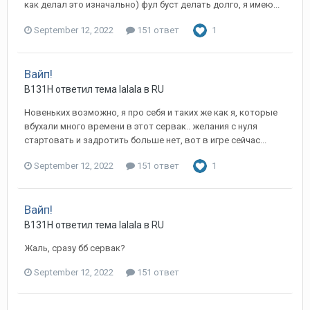
как делал это изначально) фул буст делать долго, я имею...
September 12, 2022
151 ответ
1
Вайп!
B131H ответил тема lalala в
RU
Новеньких возможно, я про себя и таких же как я, которые
вбухали много времени в этот сервак.. желания с нуля
стартовать и задротить больше нет, вот в игре сейчас...
September 12, 2022
151 ответ
1
Вайп!
B131H ответил тема lalala в
RU
Жаль, сразу бб сервак?
September 12, 2022
151 ответ