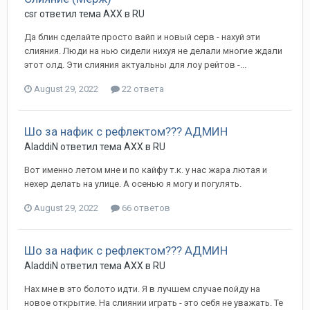
csr ответил тема AXX в
RU
Да блин сделайте просто вайп и новый серв - нахуй эти
слияния. Люди на нью сидели нихуя не делали многие ждали
этот олд. Эти слияния актуальны для лоу рейтов -...
August 29, 2022
22 ответа
Шо за нафик с рефлектом??? АДМИН
AladdiN ответил тема AXX в
RU
Вот именно летом мне и по кайфу т.к. у нас жара лютая и
нехер делать на улице. А осенью я могу и погулять.
August 29, 2022
66 ответов
Шо за нафик с рефлектом??? АДМИН
AladdiN ответил тема AXX в
RU
Нах мне в это болото идти. Я в лучшем случае пойду на
новое открытие. На слиянии играть - это себя не уважать. Те