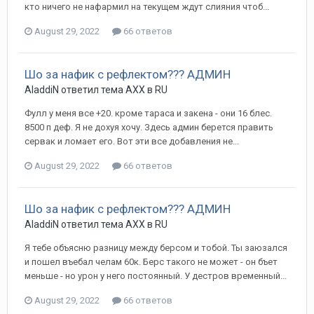
кто ничего не нафармил на текущем ждут слияния чтоб...
August 29, 2022
66 ответов
Шо за нафик с рефлектом??? АДМИН
AladdiN ответил тема AXX в
RU
Фулл у меня все +20. кроме тараса и закена - они 16 блес.
8500 п деф. Я не дохуя хочу. Здесь админ берется править
сервак и ломает его. Вот эти все добавления не...
August 29, 2022
66 ответов
Шо за нафик с рефлектом??? АДМИН
AladdiN ответил тема AXX в
RU
Я тебе объясню разницу между берсом и тобой. Ты заюзался
и пошел въебал челам 60к. Берс такого не может - он бъет
меньше - но урон у него постоянный. У дестров временный...
August 29, 2022
66 ответов