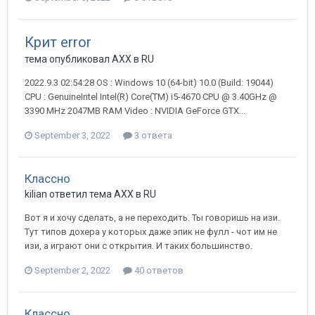
Крит error
тема опубликовал AXX в
RU
2022.9.3 02:54:28 OS : Windows 10 (64-bit) 10.0 (Build: 19044)
CPU : GenuineIntel Intel(R) Core(TM) i5-4670 CPU @ 3.40GHz @
3390 MHz 2047MB RAM Video : NVIDIA GeForce GTX...
September 3, 2022
3 ответа
Классно
kilian ответил тема AXX в
RU
Вот я и хочу сделать, а не переходить. Ты говоришь на изи.
Тут типов дохера у которых даже эпик не фулл - чот им не
изи, а играют они с открытия. И таких большинство.
September 2, 2022
40 ответов
Классно