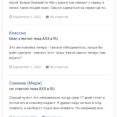
игрой. Бьешь бомжей по 60к с руки и они ливают с серва, я
лично таких людей знаю. Смысл одеваться на серве где по...
September 2, 2022
40 ответов
Классно
kilian ответил тема AXX в
RU
Это же помойка теперь - там все обесценилось, лучше бы
вайп сделали - чем вот этот треш. Какой смысл теперь там
играть?
September 1, 2022
40 ответов
Слияние (Мерж)
csr ответил тема AXX в
RU
Слушай ну вот это неправильно когда серв 17 дней стоит и
потом его в помойку кидают. Я думаю надо не нью в олд
сливать, а наоборот олд в нью вливать. Но например все...