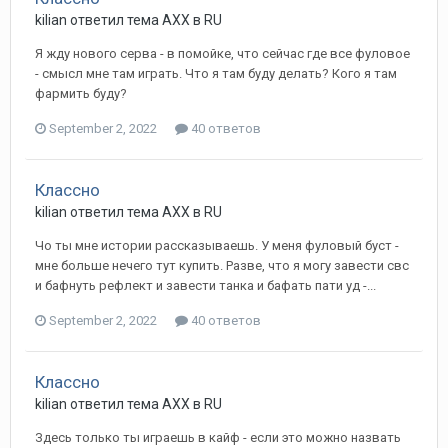
kilian ответил тема AXX в
RU
Я жду нового серва - в помойке, что сейчас где все фуловое
- смысл мне там играть. Что я там буду делать? Кого я там
фармить буду?
September 2, 2022
40 ответов
Классно
kilian ответил тема AXX в
RU
Чо ты мне истории рассказываешь. У меня фуловый буст -
мне больше нечего тут купить. Разве, что я могу завести свс
и бафнуть рефлект и завести танка и бафать пати уд -...
September 2, 2022
40 ответов
Классно
kilian ответил тема AXX в
RU
Здесь только ты играешь в кайф - если это можно назвать