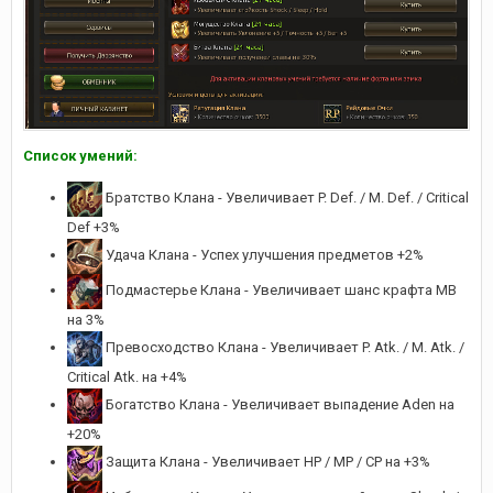
Список умений:
Братство Клана - Увеличивает P. Def. / M. Def. / Critical
Def +3%
Удача Клана - Успех улучшения предметов +2%
Подмастерье Клана - Увеличивает шанс крафта МВ
на 3%
Превосходство Клана - Увеличивает P. Atk. / M. Atk. /
Critical Atk. на +4%
Богатство Клана - Увеличивает выпадение Aden на
+20%
Защита Клана - Увеличивает HP / MP / CP на +3%