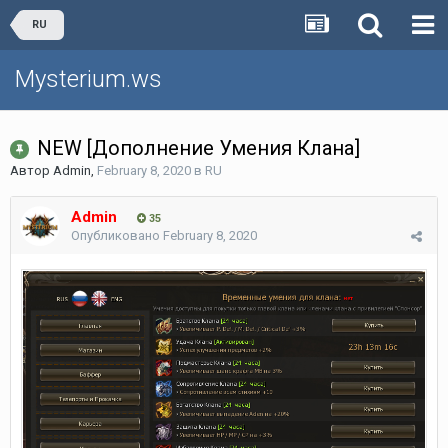
RU
Mysterium.ws
NEW [Дополнение Умения Клана]
Автор
Admin
,
February 8, 2020
в
RU
Admin
35
Опубликовано
February 8, 2020