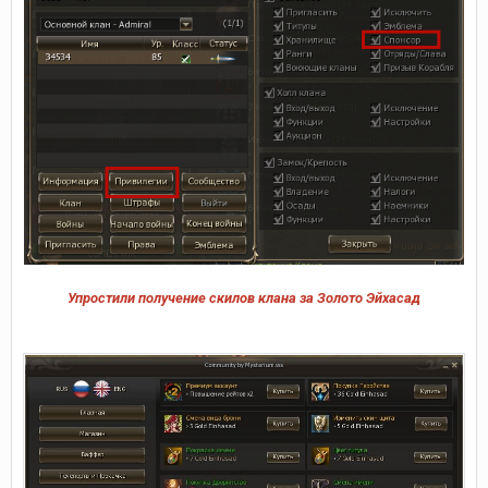
Упростили получение скилов клана за Золото Эйхасад